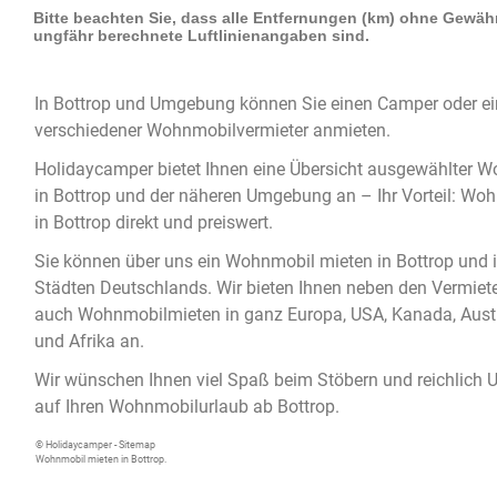
In
Bottrop
und Umgebung können Sie einen
Camper
oder e
verschiedener Wohnmobilvermieter anmieten.
Holidaycamper bietet Ihnen eine Übersicht ausgewählter
Wo
in Bottrop
und der näheren Umgebung an – Ihr Vorteil:
Woh
in Bottrop
direkt und preiswert.
Sie können über uns ein
Wohnmobil mieten in Bottrop
und i
Städten Deutschlands. Wir bieten Ihnen neben den Vermiet
auch Wohnmobilmieten in ganz Europa, USA, Kanada, Austr
und Afrika an.
Wir wünschen Ihnen viel Spaß beim Stöbern und reichlich 
auf Ihren Wohnmobilurlaub ab Bottrop.
© Holidaycamper -
Sitemap
Wohnmobil mieten in Bottrop.