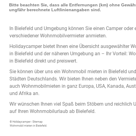
In
Bielefeld
und Umgebung können Sie einen
Camper
oder 
verschiedener Wohnmobilvermieter anmieten.
Holidaycamper bietet Ihnen eine Übersicht ausgewählter
Wo
in Bielefeld
und der näheren Umgebung an – Ihr Vorteil:
Wo
in Bielefeld
direkt und preiswert.
Sie können über uns ein
Wohnmobil mieten in Bielefeld
und 
Städten Deutschlands. Wir bieten Ihnen neben den Vermiet
auch Wohnmobilmieten in ganz Europa, USA, Kanada, Austr
und Afrika an.
Wir wünschen Ihnen viel Spaß beim Stöbern und reichlich 
auf Ihren Wohnmobilurlaub ab Bielefeld.
© Holidaycamper -
Sitemap
Wohnmobil mieten in Bielefeld.