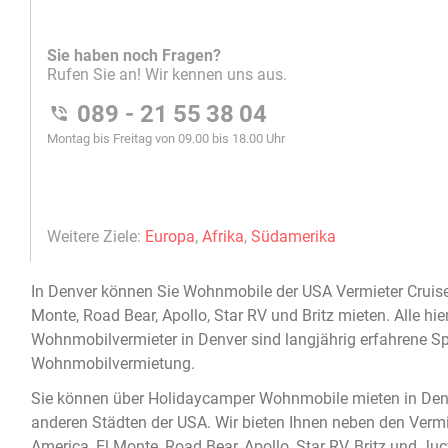
In
Denver
können Sie
Wohnmobile
der USA Vermieter Cruise
Monte, Road Bear, Apollo, Star RV und Britz
mieten
. Alle h
Wohnmobilvermieter in Denver
sind langjährig erfahrene Sp
Wohnmobilvermietung
.
Sie können über Holidaycamper
Wohnmobile mieten in Den
anderen Städten der USA. Wir bieten Ihnen neben den Vermi
America, El Monte, Road Bear, Apollo, Star RV, Britz und Juc