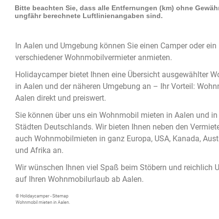
In
Aalen
und Umgebung können Sie einen
Camper
oder ein
verschiedener Wohnmobilvermieter anmieten.
Holidaycamper bietet Ihnen eine Übersicht ausgewählter
Wo
in Aalen
und der näheren Umgebung an – Ihr Vorteil:
Wohnm
Aalen
direkt und preiswert.
Sie können über uns ein
Wohnmobil mieten in Aalen
und in
Städten Deutschlands. Wir bieten Ihnen neben den Vermiet
auch Wohnmobilmieten in ganz Europa, USA, Kanada, Austr
und Afrika an.
Wir wünschen Ihnen viel Spaß beim Stöbern und reichlich 
auf Ihren Wohnmobilurlaub ab Aalen.
© Holidaycamper -
Sitemap
Wohnmobil mieten in Aalen.