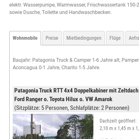
elektr. Wasserpumpe, Warmwasser, Frischwassertank 150-
sowie Dusche, Toilette und Handwaschbecken.
Wohnmobile
Preise
Mietbedingungen
Flüge
Anfr
Baujahr: Patagonia Truck & Camper 1-6 Jahre alt, Pamper
Aconcagua 0-1 Jahre, Charito 1-5 Jahre.
Patagonia Truck RTT 4x4 Doppelkabiner mit Zeltdach 
Ford Ranger o. Toyota Hilux o. VW Amarok
(Sitzplätze: 5 Personen, Schlafplätze: 2 Personen)
Dachzelt geöffnet:
2,10 m x 1,45 m x 1