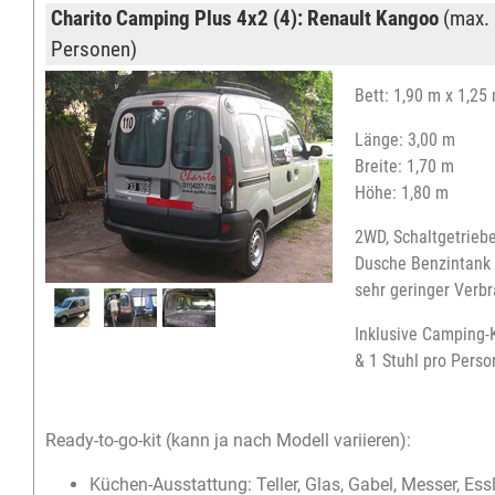
Charito Camping Plus 4x2 (4): Renault Kangoo
(max. 
Personen)
Bett: 1,90 m x 1,25
Länge: 3,00 m
Breite: 1,70 m
Höhe: 1,80 m
2WD, Schaltgetriebe
Dusche Benzintank 
sehr geringer Verb
Inklusive Camping-
& 1 Stuhl pro Person
Ready-to-go-kit (kann ja nach Modell variieren):
Küchen-Ausstattung: Teller, Glas, Gabel, Messer, Esslö